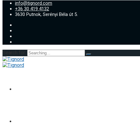
info@tignord.com
+36 30 419 4132
3630 Putnok, Serényi Béla út 5.
Search for:
Rólunk
Tevékenységünk