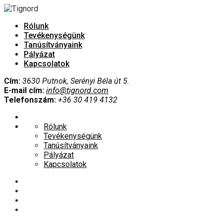
Rólunk
Tevékenységünk
Tanúsítványaink
Pályázat
Kapcsolatok
Cím:
3630 Putnok, Serényi Béla út 5.
E-mail cím:
info@tignord.com
Telefonszám:
+36 30 419 4132
Rólunk
Tevékenységünk
Tanúsítványaink
Pályázat
Kapcsolatok