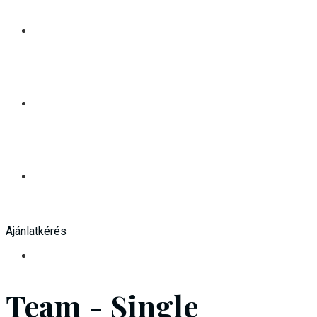
Tanúsítványaink
Pályázat
Kapcsolatok
Ajánlatkérés
Team - Single