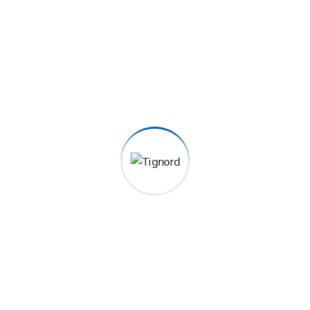
etünk ausztenites korrózióálló acél termékek megmunkálása és sz
a gyártási és technológiai háttérének, az olaj-, vegyi-, és energe
dszerek, valamint szénacél ipari rendszerek előgyártásával, sze
erek, fémszerkezetek, t