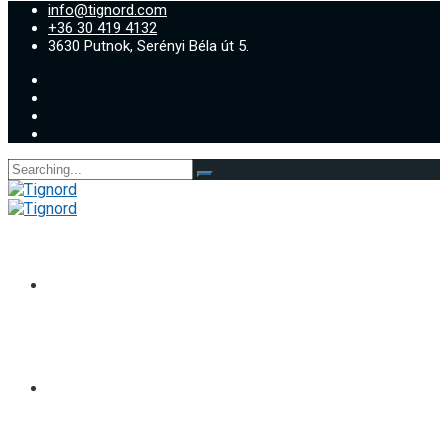
info@tignord.com
+36 30 419 4132
3630 Putnok, Serényi Béla út 5.
Search
for:
Rólunk
Tevékenységünk