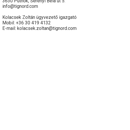
3630 Putnok, Serényi Béla út 5.
info@tignord.com
Kolacsek Zoltán ügyvezető igazgató
Mobil: +36 30 419 4132
E-mail: kolacsek.zoltan@tignord.com