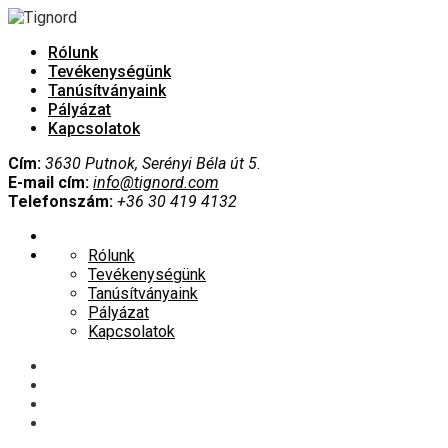
Rólunk
Tevékenységünk
Tanúsítványaink
Pályázat
Kapcsolatok
Cím:
3630 Putnok, Serényi Béla út 5.
E-mail cím:
info@tignord.com
Telefonszám:
+36 30 419 4132
Rólunk
Tevékenységünk
Tanúsítványaink
Pályázat
Kapcsolatok