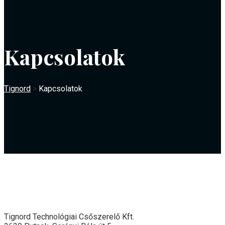
Kapcsolatok
Tignord
>
Kapcsolatok
Tignord Technológiai Csőszerelő Kft.