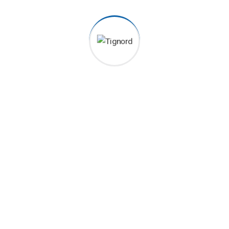
vegyi-, és energetikai ipar területén szerzett gyakorlati
tapasztalatának köszönhetően korrózióálló acél
rendszerek, valamint szénacél ipari rendszerek
előgyártásával, szerelésével és karbantartásával
foglalkozik.
Telephelyünkön 3600 m2 gyártóterület található, továbbá
800 m2-en irodák és kiszolgáló helyiségek.