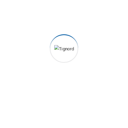
vonatkozó tanúsítvány
AD 2000 – Merkblatt HP0 szerinti tanúsítvány
8/2018. (VIII. 17.) ITM rendelet szerinti hegesztett
szerkezetek gyártására vonatkozó hatósági
engedély
2016/2019. (IX. 5.) kormányrendelet szerinti
tartályok gyártására vonatkozó hatósági engedély
ISO 9001:2015 szerinti minőségirányítási
rendszertanúsítás
ASME Sec. XI / PED 2014/68/EU szerinti
hegesztőüzemi tanúsítvány